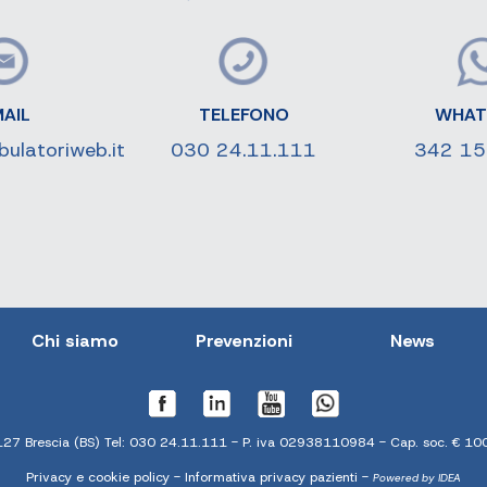
AIL
TELEFONO
WHAT
bulatoriweb.it
030 24.11.111
342 1
Chi siamo
Prevenzioni
News
127 Brescia (BS) Tel:
030 24.11.111
- P. iva 02938110984 - Cap. soc. € 100.
Privacy e cookie policy
-
Informativa privacy pazienti
-
Powered by IDEA