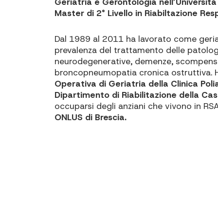
Geriatria e Gerontologia nell’Università
Master di 2° Livello in Riabiltazione Res
Dal 1989 al 2011 ha lavorato come geriat
prevalenza del trattamento delle patologi
neurodegenerative, demenze, scompenso c
broncopneumopatia cronica ostruttiva. Ha
Operativa di Geriatria della Clinica Pol
Dipartimento di Riabilitazione della Ca
occuparsi degli anziani che vivono in R
ONLUS di Brescia.