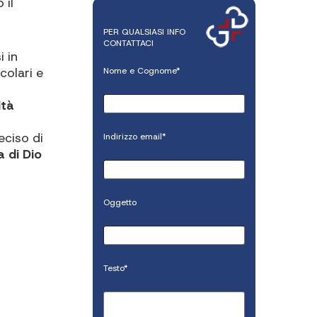
 il
PER QUALSIASI INFO
CONTATTACI
 in
colari e
Nome e Cognome*
ità
eciso di
Indirizzo email*
 di Dio
Oggetto
Testo*