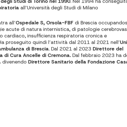
 degli Studi di Torino nel 1990
. Nel 1994 ha conseguito
piratoria
all’Università degli Studi di Milano
ra all’
Ospedale S, Orsola-FBF
di Brescia occupandosi
e acute di natura internistica, di patologie cerebrovas
ardiaco, insufficienza respiratoria cronica e
 proseguito quindi l’attività dal 2011 al 2021 nell’
Un
iambulanza di Brescia
. Dal 2021 al 2023
Direttore del
sa di Cura Ancelle di Cremona.
Dal febbraio 2023 ha d
SA divenendo
Direttore Sanitario della Fondazione Casa