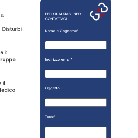
 a
PER QUALSIASI INFO
CONTATTACI
i Disturbi
Nome e Cognome*
li:
ruppo
Indirizzo email*
il
Oggetto
Medico
Testo*