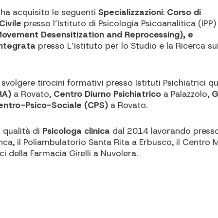
 ha acquisito le seguenti
Specializzazioni
:
Corso di
Civile
presso l’Istituto di Psicologia Psicoanalitica (IPP)
Movement Desensitization and Reprocessing), e
 Integrata
presso L’istituto per lo Studio e la Ricerca su
lgere tirocini formativi presso Istituti Psichiatrici qua
CRA)
a Rovato,
Centro Diurno Psichiatrico
a Palazzolo,
G
entro-Psico-Sociale (CPS)
a Rovato.
 qualità di
Psicologa clinica
dal 2014 lavorando presso 
a, il Poliambulatorio Santa Rita a Erbusco, il Centro 
ci della Farmacia Girelli a Nuvolera.